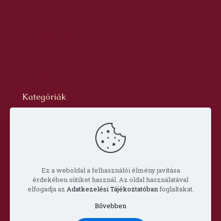
2016. november
2016. október
2016. szeptember
2016. augusztus
2016. június
2016. május
2016. április
2016. március
Kategóriák
Blog
dr. Szabó László Gyula
Hírlevél
Oldal
Prof. Aknai Tamás
Prof. Nagy Imre
Ez a weboldal a felhasználói élmény javítása
érdekében sütiket használ. Az oldal használatával
elfogadja az
Adatkezelési Tájékoztatóban
foglaltakat.
Bővebben
© Copyright 2022 Csorba Győző Társaság |
Impresszum