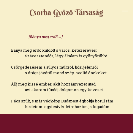
[Bánya meg erdő…]
Bánya meg erdő küldött s város, kétezeréves:
Százesztendős, légy általam is gyönyörűbb!
Csörgedezésem a súlyos múltról, hősi jelenről
s drága jövőről mond szép-szelid énekeket
Állj meg kissé ember, akit hozzámvezet útad,
azt akarom tűnődj dolgomon egy keveset.
Pécs szült, s már végképp Budapest égboltja borul rám
hirdetem: egytestvér létrehozóm, s fogadóm.