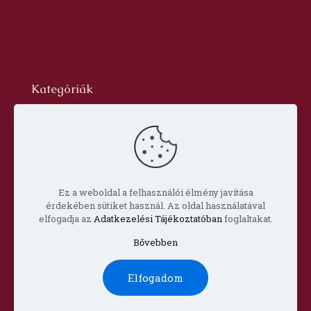
2016. augusztus
2016. június
2016. május
2016. április
2016. március
Kategóriák
Blog
dr. Szabó László Gyula
Hírlevél
Oldal
Prof. Aknai Tamás
Prof. Nagy Imre
Ez a weboldal a felhasználói élmény javítása
érdekében sütiket használ. Az oldal használatával
elfogadja az
Adatkezelési Tájékoztatóban
foglaltakat.
Bővebben
© Copyright 2022 Csorba Győző Társaság |
Impresszum
Elfogadom