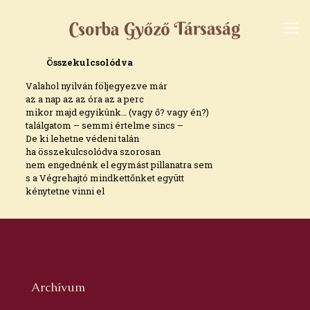
Összekulcsolódva
Valahol nyilván följegyezve már
az a nap az az óra az a perc
mikor majd egyikünk… (vagy ő? vagy én?)
találgatom – semmi értelme sincs –
De ki lehetne védeni talán
ha összekulcsolódva szorosan
nem engednénk el egymást pillanatra sem
s a Végrehajtó mindkettőnket együtt
kénytetne vinni el
Archívum