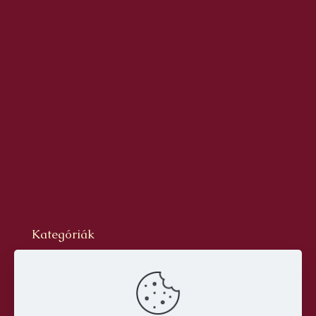
2017. június
2017. május
2017. április
2017. március
2017. február
2017. január
2016. december
2016. november
2016. október
2016. szeptember
2016. augusztus
2016. június
2016. május
2016. április
2016. március
Kategóriák
Blog
dr. Szabó László Gyula
Hírlevél
Oldal
Prof. Aknai Tamás