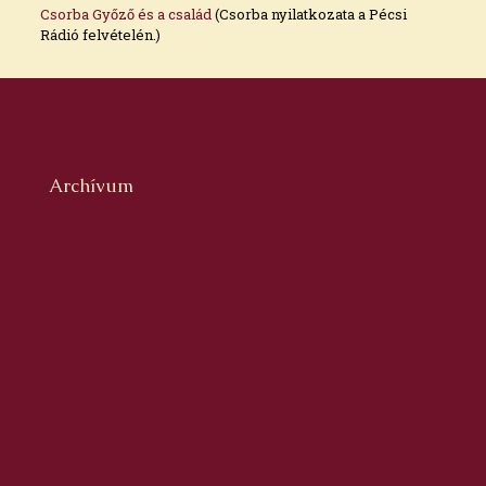
Csorba Győző és a család
(Csorba nyilatkozata a Pécsi
Rádió felvételén.)
Archívum
2026. augusztus
2026. július
2026. június
2026. május
2026. április
2026. március
2026. február
2026. január
2025. december
2025. november
2025. október
2025. szeptember
2025. augusztus