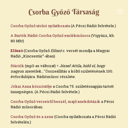
Csorba Győző utolsó nyilatkozata
(A Pécsi Rádió felvétele.)
A Bartók Rádió Csorba Győző emlékműsora
(Vigyázz, kb.
80 Mb!)
Előszó
(Csorba Győző
Előszó
c. versét mondja a Magyar
Rádió „Kincsestár”-ában)
Stációk
(mp3-as változat) =
József Attila, hidd el, hogy
nagyon szeretlek…"
Összeállítás a költő születésének 100.
évfordulójára. Rádióműsor részlete.
Jókai Anna köszöntője
a Csorba 75. születésnapján tartott
ünnepségen. (A Pécsi Rádió felvétele.)
Csorba Győző verseiről beszél, majd anekdotázik
a Pécsi
Rádió műsorában.
Csorba Győző és a zene
(Csorba nyilatkozata a Pécsi Rádió
felvételén.)