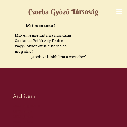
Mit mondana?
Milyen lenne mit írna mondana
Csokonai Petőfi Ady Endre
vagy József Attila e korba ha
még élne?
„Jobb volt jobb lent a csendbe!”
Archívum
2026. augusztus
2026. július
2026. június
2026. május